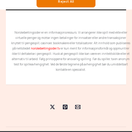
Norskebettingsider er en informasjonsressurs. Vi arrangerer ikke spill med ekte eller
virtuelle penger og mottar ingen betalinger for innsatser eller andre transaksjoner
knyttet til pengespill, casinoer, bookmakere eller totalisatorer. Alt innhold som publiseres
på nettstedet
norskebettingsider.tv
er kun ment for informasjonsformål og oppmuntrer
ikke til deltakelse i pengespill. Husk at pengespill ikke kan være en inntektskilde eller et
alternativ til arbeid. Følg prinsippene for ansvarlig spilling. Før du spiller, ta en anonym
test for spilleavhengighet. Ved de første tegnene på avhengighet bør du umiddelbart
kontakte en spesialist.