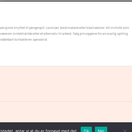
aksjoner knyttet til pengespill, casinoer, bookmakere eller totalisatorer. Alt innhold som
e en inntektskilde eller et alternativ til arbeid. Følg prinsippene for ansvarlig spilling.
iddelbart kontakte en spesialist.
tstedet, antar vi at du er fornøyd med det.
Ok
Nei