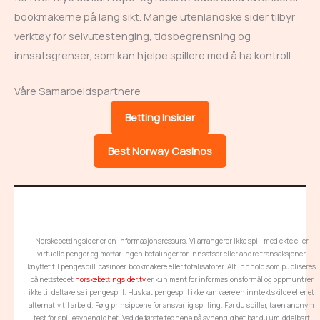
bookmakerne på lang sikt. Mange utenlandske sider tilbyr
verktøy for selvutestenging, tidsbegrensning og
innsatsgrenser, som kan hjelpe spillere med å ha kontroll.
Våre Samarbeidspartnere
Betting Insider
Best Norway Casinos
Norskebettingsider er en informasjonsressurs. Vi arrangerer ikke spill med ekte eller
virtuelle penger og mottar ingen betalinger for innsatser eller andre transaksjoner
knyttet til pengespill, casinoer, bookmakere eller totalisatorer. Alt innhold som publiseres
på nettstedet
norskebettingsider.tv
er kun ment for informasjonsformål og oppmuntrer
ikke til deltakelse i pengespill. Husk at pengespill ikke kan være en inntektskilde eller et
alternativ til arbeid. Følg prinsippene for ansvarlig spilling. Før du spiller, ta en anonym
test for spilleavhengighet. Ved de første tegnene på avhengighet bør du umiddelbart