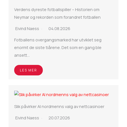
Verdens dyreste fotballspiller – Historien om
Neymar og rekorden som forandret fotballen
Eivind Naess
04.08.2026
Fotballens overgangsmarked har utviklet seg
enormt de siste tiårene. Det som en gang ble
ansett…
LES MER
Slik påvirker AI nordmenns valg av nettcasinoer
Eivind Naess
20.07.2026