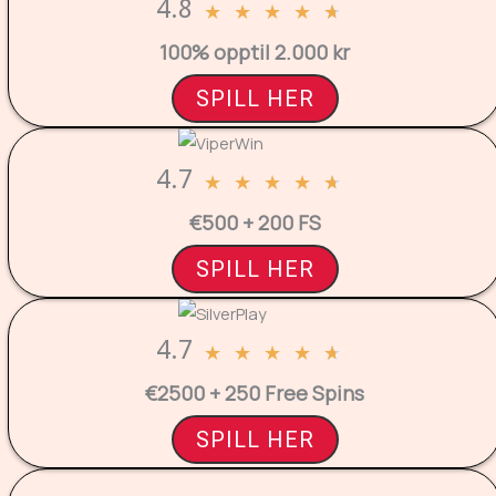
4.8
★
★
★
★
★
100% opptil 2.000 kr
SPILL HER
4.7
★
★
★
★
★
€500 + 200 FS
SPILL HER
4.7
★
★
★
★
★
€2500 + 250 Free Spins
SPILL HER