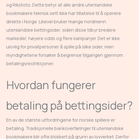
og Rikstoto. Dette betyr at alle andre utenlandske
bookmakere teknisk sett ikke har tillatelse til å operere
direkte i Norge. Likevel bruker mange nordmenn
utenlandske bettingsider, siden disse tilbyr bredere
markeder, høyere odds og flere kampanjer. Det er ikke
ulovlig for privatpersoner å spille på slike sider, men
myndighetene forsøker å begrense tilgangen gjennom
betalingsrestriksjoner.
Hvordan fungerer
betaling på bettingsider?
En av de største utfordringene for norske spillere er
betaling. Tradisjonelle bankoverføringer til utenlandske
bookmakere blir ofte blokkert på grunn av lovverket. Derfor