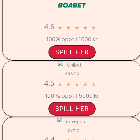
4.6
★
★
★
★
★
100% opptil 1000 kr
SPILL HER
4.5
★
★
★
★
★
100 % opptil 5000 kr
SPILL HER