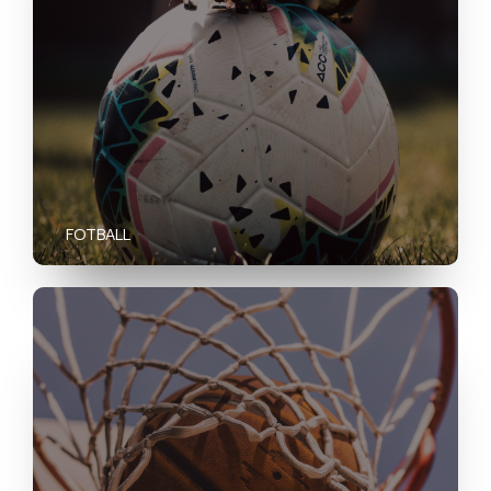
FOTBALL