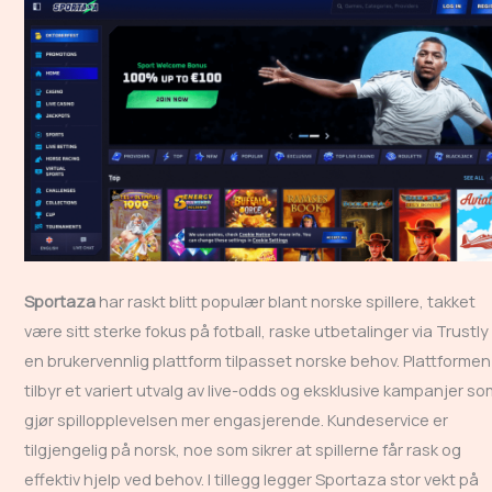
Sportaza
har raskt blitt populær blant norske spillere, takket
være sitt sterke fokus på fotball, raske utbetalinger via Trustly
en brukervennlig plattform tilpasset norske behov. Plattformen
tilbyr et variert utvalg av live-odds og eksklusive kampanjer so
gjør spillopplevelsen mer engasjerende. Kundeservice er
tilgjengelig på norsk, noe som sikrer at spillerne får rask og
effektiv hjelp ved behov. I tillegg legger Sportaza stor vekt på