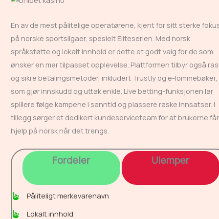
En av de mest pålitelige operatørene, kjent for sitt sterke foku
på norske sportsligaer, spesielt Eliteserien. Med norsk
språkstøtte og lokalt innhold er dette et godt valg for de som
ønsker en mer tilpasset opplevelse. Plattformen tilbyr også ra
og sikre betalingsmetoder, inkludert Trustly og e-lommebøker,
som gjør innskudd og uttak enkle. Live betting-funksjonen lar
spillere følge kampene i sanntid og plassere raske innsatser. I
tillegg sørger et dedikert kundeserviceteam for at brukerne får
hjelp på norsk når det trengs.
Fordeler
Ulemper
Påliteligt merkevarenavn
Lokalt innhold