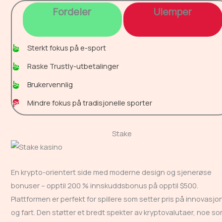
Fordeler
Ulemper
Sterkt fokus på e-sport
Raske Trustly-utbetalinger
Brukervennlig
Mindre fokus på tradisjonelle sporter
Stake
En krypto-orientert side med moderne design og sjenerøse
bonuser – opptil 200 % innskuddsbonus på opptil $500.
Plattformen er perfekt for spillere som setter pris på innovasjo
og fart. Den støtter et bredt spekter av kryptovalutaer, noe s