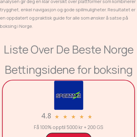
analysen gir deg en klar oversikt over plattformer som kombinerer
trygghet, enkel navigasjon og gode spillmuligheter. Resultatet er
en oppdatert og praktisk guide for alle som ønsker å satse på
boksing i Norge.
Liste Over De Beste Norge
Bettingsidene for boksing
4.8
★
★
★
★
★
Få 100% opptil 5000 kr + 200 GS