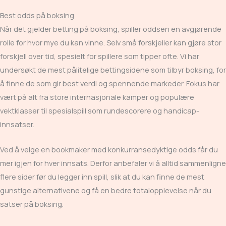
Best odds på boksing
Når det gjelder betting på boksing, spiller oddsen en avgjørende
rolle for hvor mye du kan vinne. Selv små forskjeller kan gjøre stor
forskjell over tid, spesielt for spillere som tipper ofte. Vi har
undersøkt de mest pålitelige bettingsidene som tilbyr boksing, for
å finne de som gir best verdi og spennende markeder. Fokus har
vært på alt fra store internasjonale kamper og populære
vektklasser til spesialspill som rundescorere og handicap-
innsatser.
Ved å velge en bookmaker med konkurransedyktige odds får du
mer igjen for hver innsats. Derfor anbefaler vi å alltid sammenligne
flere sider før du legger inn spill, slik at du kan finne de mest
gunstige alternativene og få en bedre totalopplevelse når du
satser på boksing.