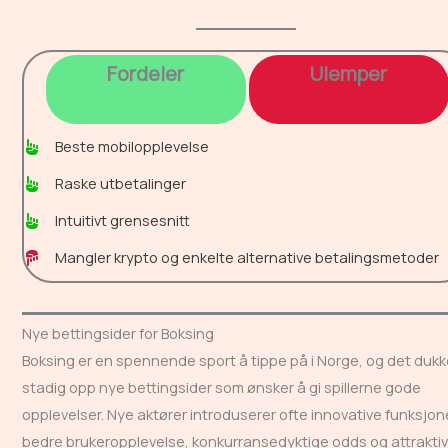
Fordeler
Ulemper
Beste mobilopplevelse
Raske utbetalinger
Intuitivt grensesnitt
Mangler krypto og enkelte alternative betalingsmetoder
Nye bettingsider for Boksing
Boksing er en spennende sport å tippe på i Norge, og det dukk
stadig opp nye bettingsider som ønsker å gi spillerne gode
opplevelser. Nye aktører introduserer ofte innovative funksjon
bedre brukeropplevelse, konkurransedyktige odds og attrakti