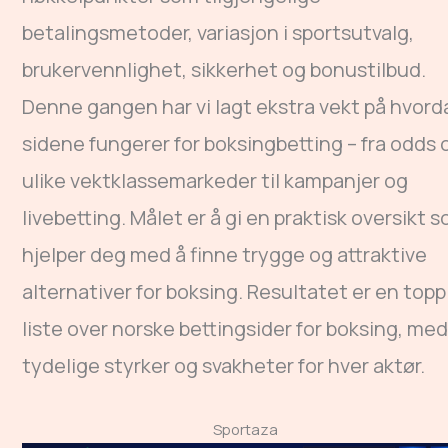
betalingsmetoder, variasjon i sportsutvalg,
brukervennlighet, sikkerhet og bonustilbud.
Denne gangen har vi lagt ekstra vekt på hvord
sidene fungerer for boksingbetting – fra odds 
ulike vektklassemarkeder til kampanjer og
livebetting. Målet er å gi en praktisk oversikt 
hjelper deg med å finne trygge og attraktive
alternativer for boksing. Resultatet er en topp
liste over norske bettingsider for boksing, med
tydelige styrker og svakheter for hver aktør.
Sportaza