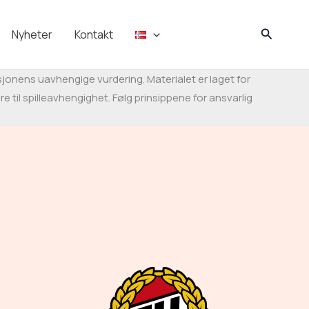
Søk
Nyheter
Kontakt
ksjonens uavhengige vurdering. Materialet er laget for
e til spilleavhengighet. Følg prinsippene for ansvarlig