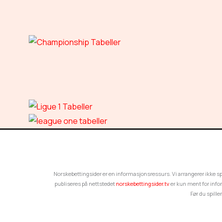
Norskebettingsider er en informasjonsressurs. Vi arrangerer ikke spil
publiseres på nettstedet
norskebettingsider.tv
er kun ment for infor
Før du spill