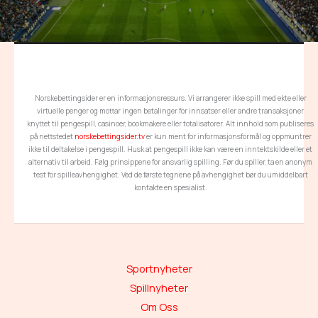
Norskebettingsider er en informasjonsressurs. Vi arrangerer ikke spill med ekte eller
virtuelle penger og mottar ingen betalinger for innsatser eller andre transaksjoner
knyttet til pengespill, casinoer, bookmakere eller totalisatorer. Alt innhold som publiseres
på nettstedet
norskebettingsider.tv
er kun ment for informasjonsformål og oppmuntrer
ikke til deltakelse i pengespill. Husk at pengespill ikke kan være en inntektskilde eller et
alternativ til arbeid. Følg prinsippene for ansvarlig spilling. Før du spiller, ta en anonym
test for spilleavhengighet. Ved de første tegnene på avhengighet bør du umiddelbart
kontakte en spesialist.
Sportnyheter
Spillnyheter
Om Oss