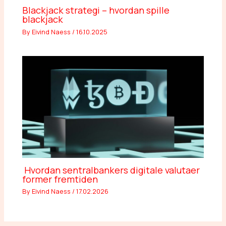
Blackjack strategi – hvordan spille
blackjack
By
Eivind Naess
/
16.10.2025
Hvordan sentralbankers digitale valutaer
former fremtiden
By
Eivind Naess
/
17.02.2026