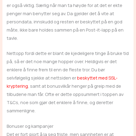
er også viktig. Særlig når man ta høyde for at det er ekte
penger man benytter seg av. Da gjelder det å vite at
persondata, innskudd og resten er beskyttet på en god
måte, ikke bare holdes sammen på en Post-it-lapp på en
tavle.
Nettopp fordi dette er blant de kjedeligere tinge å bruke tid
på, så er det noe mange hopper over. Heldigvis er det
enklere å finne frem til enn de fleste tror. Du bør
selvfølgelig sjekke at nettsiden er
beskyttet med SSL-
kryptering
, samt at bonusvilkår henger på greip med de
tilbudene man får. Ofte er dette oppsummert i toppen av
T&Cs, noe som gjør det enklere å finne, og deretter
sammenligne.
Bonuser og kampanjer
Det er fort gjort å la seg friste, men sannheten er at