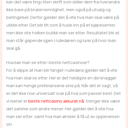
kan det være ting i liten skrift som skiller dem fra hverandre.
Ikke bare på brukervennlighet, men også på utvalg og
betingelser. Derfor gjelder det å vite hva man skal være på
utkikk etter. Det blir litt som å tusle inn på et kjøpesenter,
men ikke vite hvilken butikk man ser etter. Resultatet blir at
man står gapende igjen i rulledøren og lurer på hvor man
skal gå.
Hva bør man se etter i beste nettcasinoer?
For å slippe at man blir fanget i rulledøra gjelder det å vite
hva man skal se etter. Her er det heldigvis en del knagger
man kan henge preferansene sine på. Når det er sagt, så
er det ikke noe universalt svar på hva som passer best. Det
vi mener er
beste nettcasino akkurat nå
, trenger ikke være
det samme som andre mener. Her gjelder det å vite hva
man ser etter, samt hva man ønsker å få ut av opplevelsen
sin.