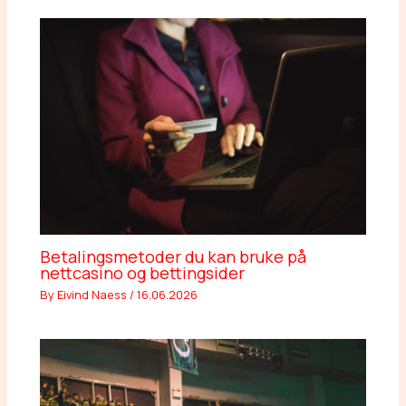
Betalingsmetoder du kan bruke på
nettcasino og bettingsider
By
Eivind Naess
/
16.06.2026