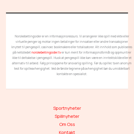
Norskebettingsider er en informasjonsressurs. Vi arrangerer ikke spill med ekte eller
virtuelle penger og mottar ingen betalinger for innsatser eller andre transaksjoner
knyttet til pengespill, casinoer, bookmakere eller totalisatorer. Alt innhold som publiseres
på nettstedet
norskebettingsider.tv
er kun ment for informasjonsformål og oppmuntrer
ikke til deltakelse i pengespill. Husk at pengespill ikke kan være en inntektskilde eller et
alternativ til arbeid. Følg prinsippene for ansvarlig spilling. Før du spiller, ta en anonym
test for spilleavhengighet. Ved de første tegnene på avhengighet bør du umiddelbart
kontakte en spesialist.
Sportnyheter
Spillnyheter
Om Oss
Kontakt