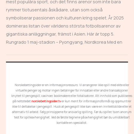
mest populära sport, och det finns arenor som inte bara
rymmer tiotusentals åskådare, utan som också
symboliserar passionen och kulturen kring spelet. År 2025
domineras listan över världens största fotbollsarenor av
gigantiska anläggningar, främst i Asien. Här är topp 5.
Rungrado 1 maj-stadion – Pyongyang, Nordkorea Med en
Norskebettingsider er en informasjonsressurs. Vi arrangerer ikke spill med ekte eller
virtuelle penger og mottar ingen betalinger for innsatser eller andre transaksjoner
knyttet til pengespill, casinoer, bookmakere eller totalisatorer. Alt innhold som publiseres
på nettstedet
norskebettingsider.tv
er kun ment for informasjonsformål og oppmuntrer
ikke til deltakelse i pengespill. Husk at pengespill ikke kan være en inntektskilde eller et
alternativ til arbeid. Følg prinsippene for ansvarlig spilling. Før du spiller, ta en anonym
test for spilleavhengighet. Ved de første tegnene på avhengighet bør du umiddelbart
kontakte en spesialist.