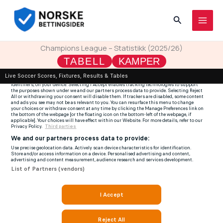
Hopp
Søk
rett
MAI
til
innholdet
ME
Champions League – Statistikk (2025/26)
TABELL
KAMPER