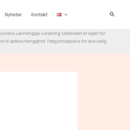
Søk
Nyheter
Kontakt
ksjonens uavhengige vurdering. Materialet er laget for
e til spilleavhengighet. Følg prinsippene for ansvarlig