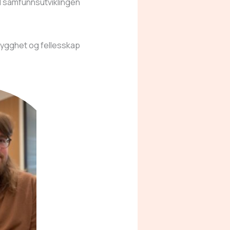
il samfunnsutviklingen
trygghet og fellesskap