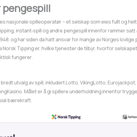
r pengespill
s nasjonale spilleoperatør – et selskap som eies fullt og hel
stipping, instant‐spill og andre pengespill innenfor rammer satt
 1948, og har siden da hatt ansvar for mange av Norges lovlige
a Norsk Tipping er, hvilke tjenester de tilbyr, hvorfor selskape
ktisk fungerer.
 bredt utvalg av spill, inkludert Lotto, VikingLotto, Eurojackpot
ngKasino. Målet er å gi spillere underholdning innenfor tryg
sial bærekraft.