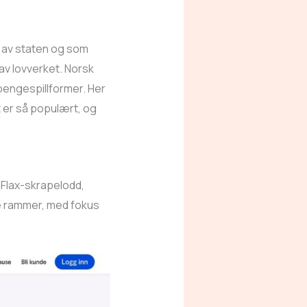
t av staten og som
 av lovverket. Norsk
 pengespillformer. Her
t er så populært, og
, Flax-skrapelodd,
ge rammer, med fokus