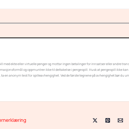
l med ekte eller virtuelle penger og mottar ingen betalinger for innsatser eller andre trans
masjonsformål og oppmuntrer ikke til deltakelse i pengespill. Husk at pengespill ikke kan vær
er, ta en anonym test for spilleavhengighet. Ved de første tegnene på avhengighet bør du um
rnerklæring